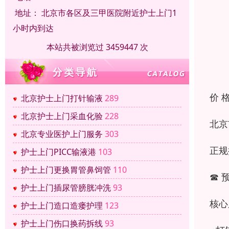
地址：
北京市各区及三甲医院附近护士上门1
小时内到达
本站共被浏览过 3459447 次
价 
北京护士上门打针输液
289
北京护士上门采血化验
228
北京
北京专业医护上门服务
303
正规
护士上门PICC输液港
103
护士上门更换胃管鼻饲管
110
☎ 
护士上门插尿管膀胱冲洗
93
核心
护士上门造口造瘘护理
123
护士上门伤口换药拆线
93