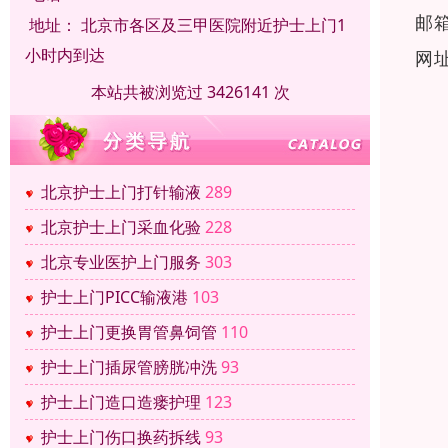
邮
地址：
北京市各区及三甲医院附近护士上门1
小时内到达
网
本站共被浏览过 3426141 次
北京护士上门打针输液
289
北京护士上门采血化验
228
北京专业医护上门服务
303
护士上门PICC输液港
103
护士上门更换胃管鼻饲管
110
护士上门插尿管膀胱冲洗
93
护士上门造口造瘘护理
123
护士上门伤口换药拆线
93