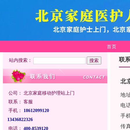
首页
联
站内搜索：
北
公司：
北京家庭移动护理站上门
地
联系：
客服
电话
手机：
18612099120
手机
13436822326
传
电话：
400-8539120