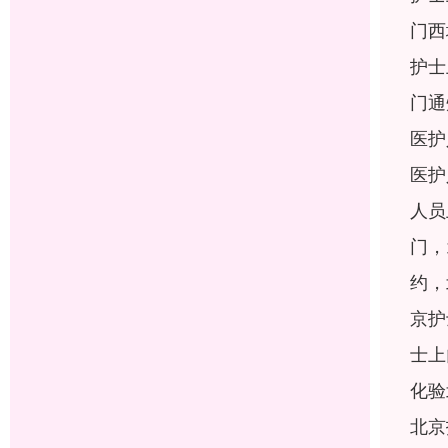
门西
护士
门通
医护
医护
人员
门，
约，
京护
士上
化验
北京