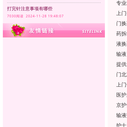
专业
打完针注意事项有哪些
上门
7030阅读 2024-11-28 19:48:07
门换
药拆
液换
输液
提供
门北
上门
医护
京护
输液
护士