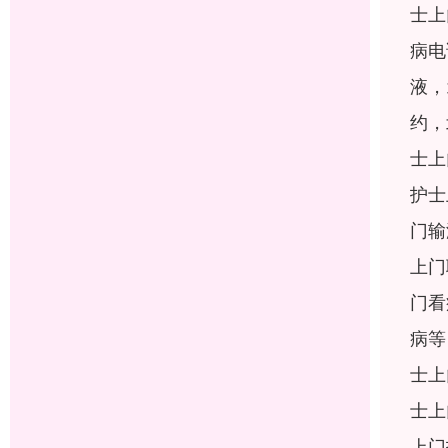
士上
病电
液，
约，
士上
护士
门输
上门
门看
病等
士上
士上
上门