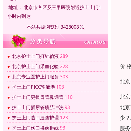
地址：
北京市各区及三甲医院附近护士上门1
小时内到达
本站共被浏览过 3428008 次
北京护士上门打针输液
289
价 
北京护士上门采血化验
228
北京专业医护上门服务
303
北京
护士上门PICC输液港
103
北京
护士上门更换胃管鼻饲管
110
北京
护士上门插尿管膀胱冲洗
93
少？
护士上门造口造瘘护理
123
服务
护士上门伤口换药拆线
93