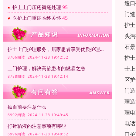
造口
护士上门压疮褥疮处理
95
门造
医护上门重症临终关怀
45
护士
头沟
石景
护士上门护理服务，居家患者享受优质护理服务
护士
8706阅读 2024-11-28 19:42:52
士上
上门护理，解决高龄患者的燃眉之急
8788阅读 2024-11-28 19:42:14
区护
门造
理造
抽血前要注意什么
理电
6992阅读 2024-11-28 19:49:45
电话
打针输液的注意事项有哪些
口护
6996阅读 2024-11-28 19:48:52