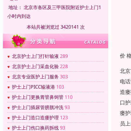
地址：
北京市各区及三甲医院附近护士上门1
小时内到达
本站共被浏览过 3420141 次
价 
北京护士上门打针输液
289
北京护士上门采血化验
228
北京
北京专业医护上门服务
303
电话
护士上门PICC输液港
103
造瘘
护士上门更换胃管鼻饲管
110
口护
护士上门插尿管膀胱冲洗
93
瘘护
护士上门造口造瘘护理
123
员上
护士上门伤口换药拆线
93