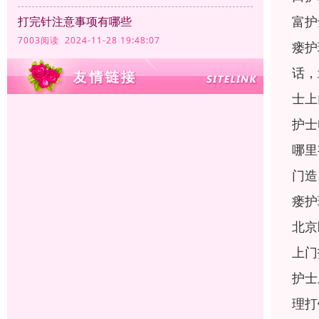
富护
打完针注意事项有哪些
7003阅读 2024-11-28 19:48:07
瘘护
话，
士上
护士
哪里
门造
瘘护
北京
上门
护士
理打