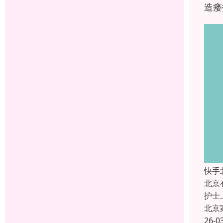
造瘘
快手
北京
护士
北京
26-0