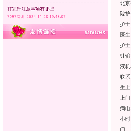
北京
打完针注意事项有哪些
院护
7097阅读 2024-11-28 19:48:07
护士
医生
护士
针输
液机
联系
生上
上门
病电
小时
门，