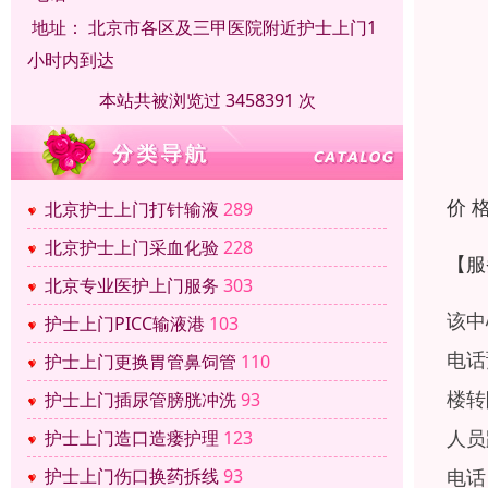
地址：
北京市各区及三甲医院附近护士上门1
小时内到达
本站共被浏览过 3458391 次
价 
北京护士上门打针输液
289
北京护士上门采血化验
228
【服
北京专业医护上门服务
303
该中
护士上门PICC输液港
103
电话
护士上门更换胃管鼻饲管
110
楼转
护士上门插尿管膀胱冲洗
93
人员
护士上门造口造瘘护理
123
电话
护士上门伤口换药拆线
93