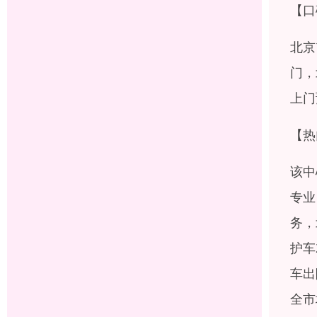
【口
北京
门，
上门
【热
该中
专业
务，
护车
车出
全市