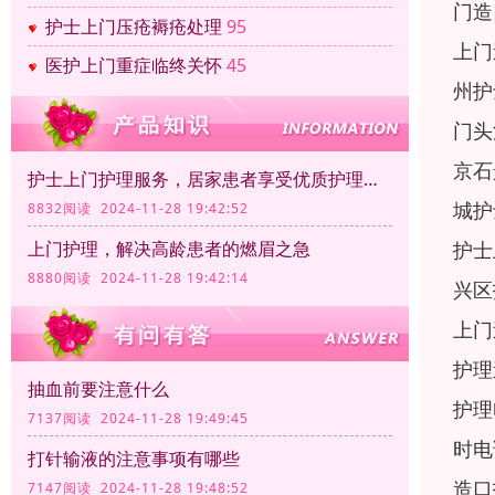
门造
护士上门压疮褥疮处理
95
上门
医护上门重症临终关怀
45
州护
门头
京石
护士上门护理服务，居家患者享受优质护理服务
城护
8832阅读 2024-11-28 19:42:52
护士
上门护理，解决高龄患者的燃眉之急
8880阅读 2024-11-28 19:42:14
兴区
上门
护理
抽血前要注意什么
护理
7137阅读 2024-11-28 19:49:45
时电
打针输液的注意事项有哪些
造口
7147阅读 2024-11-28 19:48:52