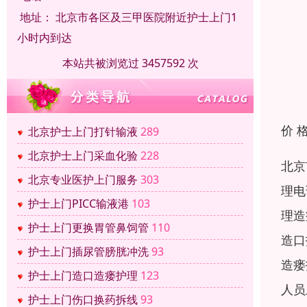
地址：
北京市各区及三甲医院附近护士上门1
小时内到达
本站共被浏览过 3457592 次
价 
北京护士上门打针输液
289
北京护士上门采血化验
228
北京
北京专业医护上门服务
303
理电
护士上门PICC输液港
103
理造
护士上门更换胃管鼻饲管
110
造口
护士上门插尿管膀胱冲洗
93
造瘘
护士上门造口造瘘护理
123
人员
护士上门伤口换药拆线
93