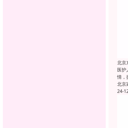
北京
医护
情，
北京
24-1