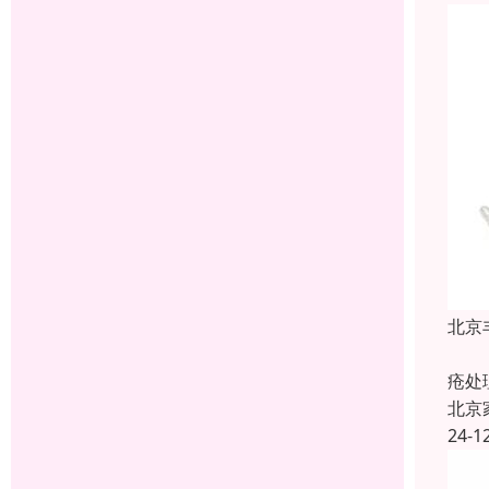
北京
【服
疮处
北京
24-1