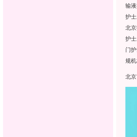
输液
护士
北京
护士
门护
规机
北京