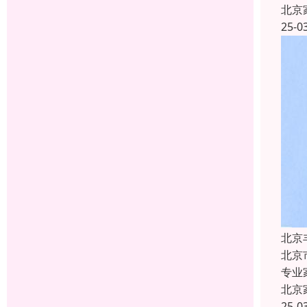
北京
25-0
北京
北京
专业
北京
25-0