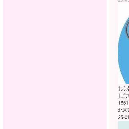
北京
北京
18
北京
25-0