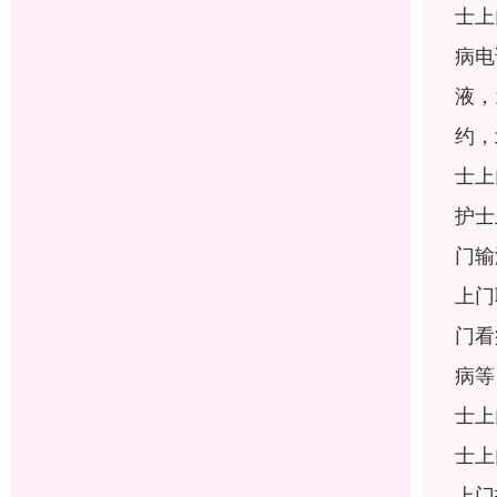
士上
病电
液，
约，
士上
护士
门输
上门
门看
病等
士上
士上
上门