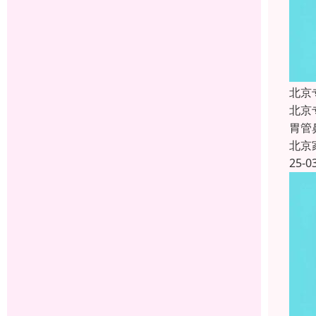
北京
北京
胃管
北京
25-0