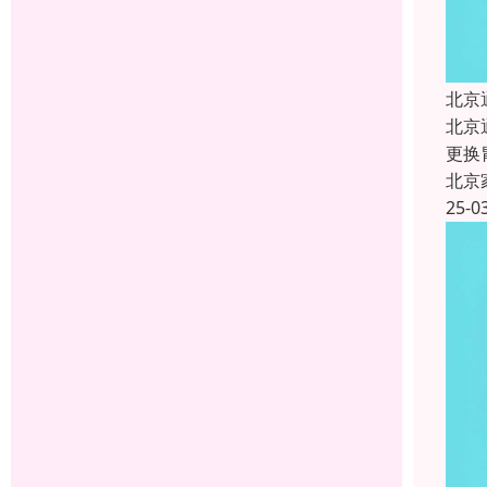
北京
北京
更换
北京
25-0