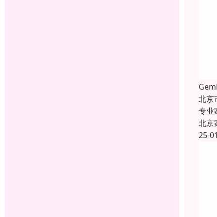
Ge
北京
专业
北京
25-0